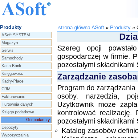
Grafik elektroniczny
Produkty
strona główna ASoft
»
Produkty
» 
Dzia
ASoft SYSTEM
Magazyn
Szereg opcji powstało
Serwis
gospodarczej w firmie. 
Samochody
pozostałymi składnikami 
Kasa Bank
Księgowość
Zarządzanie zasoba
Kadry-Płace
Program do zarządzania z
CRM
osoby, narzędzia, poj
Fakturowanie
Użytkownik może zapla
Hurtownia danych
kontrolować realizację.
Księga podatkowa
pozostałymi składnikami 
Gospodarczy
Depozyty
Katalog zasobów defini
Wypożyczalnia