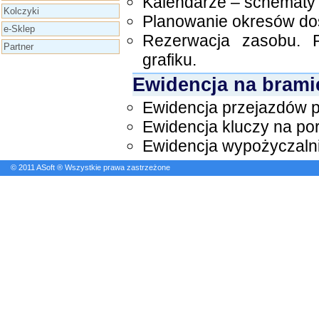
Kalendarze – schematy 
Kolczyki
Planowanie okresów do
e-Sklep
Rezerwacja zasobu. 
Partner
grafiku.
Ewidencja na brami
Ewidencja przejazdów 
Ewidencja kluczy na port
Ewidencja wypożyczalni
© 2011 ASoft ® Wszystkie prawa zastrzeżone